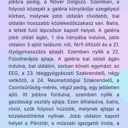
jobbra pedig, a Nővér Dolgozó. Szemben, a
folyosó közepét a galéria könyöklője szegélyezi
körben, melynek jobb oldalán rövidebb, bal
oldalán hosszabb közlekedőszakasz van. Balra,
a lefelé futó lépcsősor kapott helyet. A galéria
jobb oldali ágán, 1 óra irányába indulva, jobb
oldalon 3 ajtót találunk: női, férfi öltözőt és a 21.
Gyógymasszázs ajtaját. Szemben nyílik a 22.
Fiziotherápia ajtaja. A galéria bal oldali ágán
indulva, bal oldalon, sorban követi egymást: az
EEG, a 23. Ideggyógyászati Szakrendelő, négy
vetkőző, a 24. Reumatológiai Szakrendelő, a
Csontsűrűség-mérés, végül pedig, egy jelöletlen
ajtó. Itt jobbra fordulva, szemben nyílik a
gazdasági osztály ajtaja. Ezen áthaladva, balra,
rövid, szűk folyosó húzódik, melynek ajtajai a
közlekedőtérbe nyílnak. Jobb oldalon kapott
helyet a Pénztár, a műszaki igazgatói iroda, a