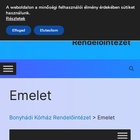
Kilépés
A weboldalon a minőségi felhasználói élmény érdekében sütiket
a
használunk.
Részletek
tartalomba
Bonyhádi
Elfogad
Elutasítom
Kórház
Rendelőintézet
Emelet
Bonyhádi Kórház Rendelőintézet
>
Emelet