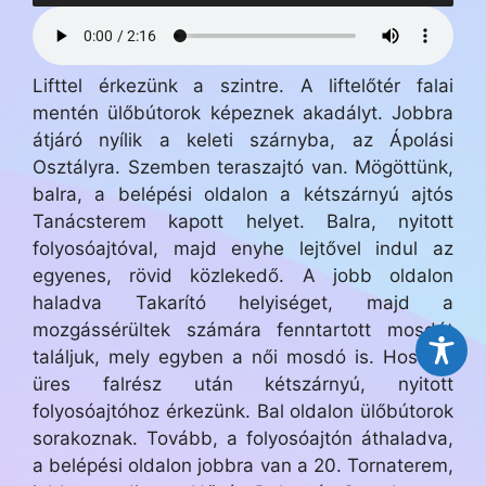
Lifttel érkezünk a szintre. A liftelőtér falai
mentén ülőbútorok képeznek akadályt. Jobbra
átjáró nyílik a keleti szárnyba, az Ápolási
Osztályra. Szemben teraszajtó van. Mögöttünk,
balra, a belépési oldalon a kétszárnyú ajtós
Tanácsterem kapott helyet. Balra, nyitott
folyosóajtóval, majd enyhe lejtővel indul az
egyenes, rövid közlekedő. A jobb oldalon
haladva Takarító helyiséget, majd a
mozgássérültek számára fenntartott mosdót
találjuk, mely egyben a női mosdó is. Hosszú,
üres falrész után kétszárnyú, nyitott
folyosóajtóhoz érkezünk. Bal oldalon ülőbútorok
sorakoznak. Tovább, a folyosóajtón áthaladva,
a belépési oldalon jobbra van a 20. Tornaterem,