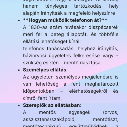
hanem tényleges tartózkodási hely
alapján irányítsák a megfelelő helyszínre
**Hogyan működik telefonon át?**
A 1830-as szám hívásakor diszpécserek
méri fel a beteg állapotát, és többféle
ellátási lehetőséget kínál:
telefonos tanácsadás, helyhez irányítás,
háziorvosi ügyeletes felkeresése vagy –
szükség esetén – mentő riasztása
Személyes ellátás
:
Az ügyeleten személyes megjelenésre is
van lehetőség a fent meghatározott
időpontokban – elérhetőségekről és
címről fent írtam.
Szereplők az ellátásban
:
A mentős egységek (orvos,
asszisztens/szakápoló, mentőtiszt,
mentőtechnikus) együttműködnek a