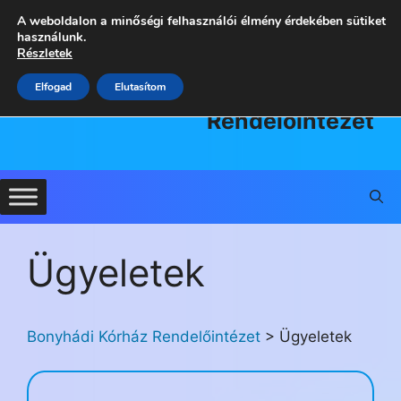
Kilépés
A weboldalon a minőségi felhasználói élmény érdekében sütiket
a
használunk.
Részletek
tartalomba
Bonyhádi
Elfogad
Elutasítom
Kórház
Rendelőintézet
Ügyeletek
Bonyhádi Kórház Rendelőintézet
>
Ügyeletek