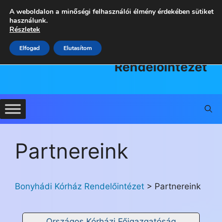
Kilépés
A weboldalon a minőségi felhasználói élmény érdekében sütiket
a
használunk.
Részletek
tartalomba
Bonyhádi
Elfogad
Elutasítom
Kórház
Rendelőintézet
Partnereink
Bonyhádi Kórház Rendelőintézet
>
Partnereink
Országos Kórházi Főigazgatóság