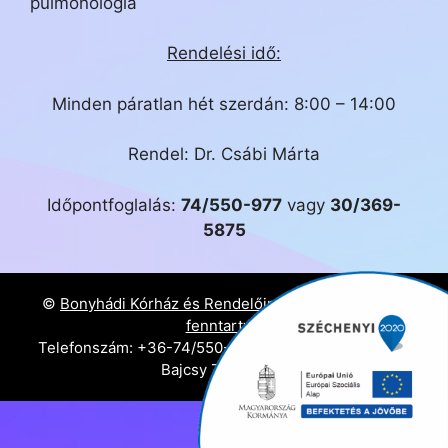
pulmonológia
Rendelési idő:
Minden páratlan hét szerdán: 8:00 – 14:00
Rendel: Dr. Csábi Márta
Időpontfoglalás:
74/550-977
vagy
30/369-
5875
©
Bonyhádi Kórház és Rendelőintézet - Minden jog
fenntartva.
Telefonszám: +36-74/550-999 | Cím: 7150 Bonyhád,
Bajcsy Zs. utca 25