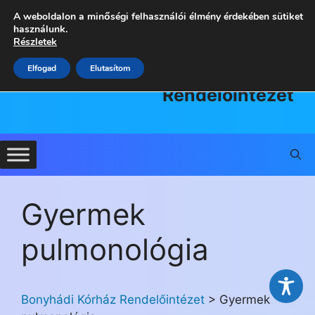
Kilépés
A weboldalon a minőségi felhasználói élmény érdekében sütiket
a
használunk.
Részletek
tartalomba
Bonyhádi
Elfogad
Elutasítom
Kórház
Rendelőintézet
Gyermek
pulmonológia
Bonyhádi Kórház Rendelőintézet
>
Gyermek