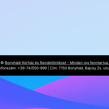
©
Bonyhádi Kórház és Rendelőintézet - Minden jog fenntartva.
efonszám: +36-74/550-999 | Cím: 7150 Bonyhád, Bajcsy Zs. utc