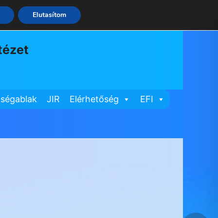
Elutasítom
tézet
ségablak
JIR
Elérhetőség
EFI