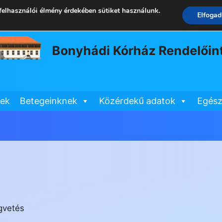
elhasználói élmény érdekében sütiket használunk.
Elfogad
Bonyhádi Kórház Rendelőin
tek
Betegeinknek
Közérdekű adatok
Egész
gvetés