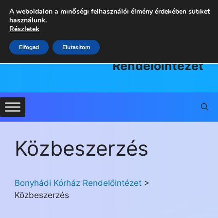
Kilépés
A weboldalon a minőségi felhasználói élmény érdekében sütiket
a
használunk.
Részletek
tartalomba
Bonyhádi
Elfogad
Elutasítom
Kórház
Rendelőintézet
Közbeszerzés
Bonyhádi Kórház Rendelőintézet
>
Közbeszerzés