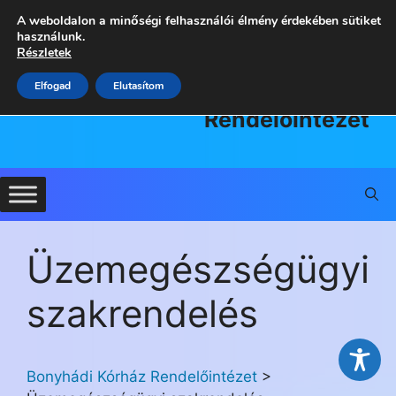
Kilépés
A weboldalon a minőségi felhasználói élmény érdekében sütiket
a
használunk.
Részletek
tartalomba
Bonyhádi
Elfogad
Elutasítom
Kórház
Rendelőintézet
Üzemegészségügyi
szakrendelés
Bonyhádi Kórház Rendelőintézet
>